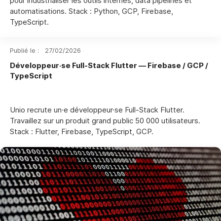
pour industrialiser les outils internes, data pipelines et
automatisations. Stack : Python, GCP, Firebase,
TypeScript.
Publié le :
27
/
02
/
2026
·
Développeur·se Full-Stack Flutter — Firebase / GCP /
TypeScript
Unio recrute un·e développeur·se Full-Stack Flutter.
Travaillez sur un produit grand public 50 000 utilisateurs.
Stack : Flutter, Firebase, TypeScript, GCP.