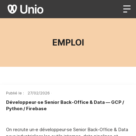
EMPLOI
Publié le :
27
/
02
/
2026
·
Développeur·se Senior Back-Office & Data — GCP /
Python / Firebase
On recrute un·e développeur·se Senior Back-Office & Data