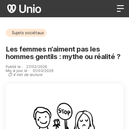
Sujets sociétaux
Les femmes n'aiment pas les
hommes gentils : mythe ou réalité ?
Publié le :
27
/
02
/
2026
·
Mis à jour le :
01
/
03
/
2026
⏱ 4 min de lecture