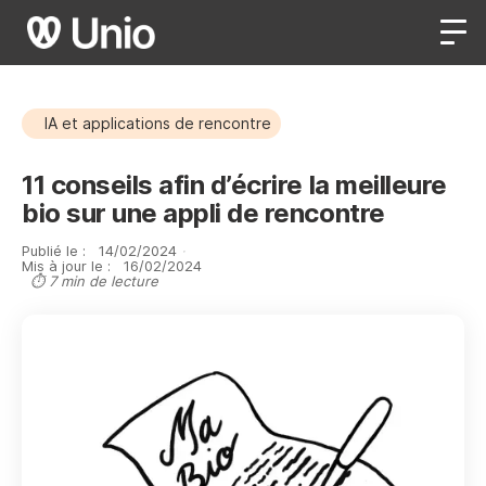
IA et applications de rencontre
11 conseils afin d’écrire la meilleure
bio sur une appli de rencontre
Publié le :
14
/
02
/
2024
·
Mis à jour le :
16
/
02
/
2024
⏱ 7 min de lecture