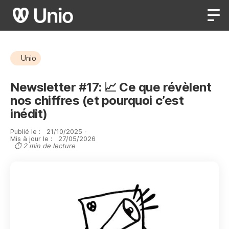
Unio
Newsletter #17: 📈 Ce que révèlent
nos chiffres (et pourquoi c’est
inédit)
Publié le :
21
/
10
/
2025
·
Mis à jour le :
27
/
05
/
2026
⏱ 2 min de lecture