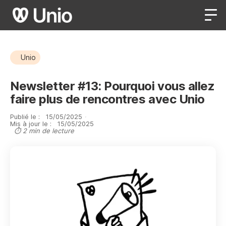
Unio
Newsletter #13: Pourquoi vous allez
faire plus de rencontres avec Unio
Publié le :
15
/
05
/
2025
·
Mis à jour le :
15
/
05
/
2025
⏱ 2 min de lecture