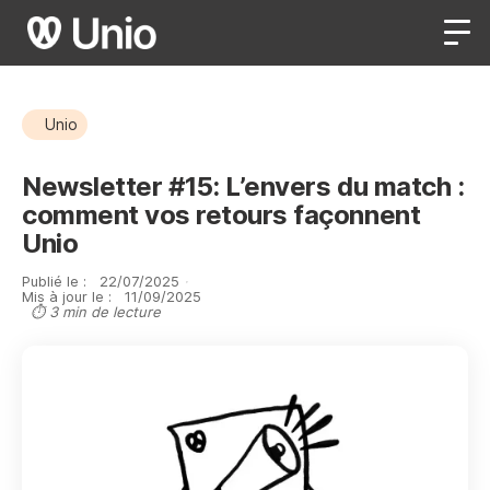
Unio
Newsletter #15: L’envers du match :
comment vos retours façonnent
Unio
Publié le :
22
/
07
/
2025
·
Mis à jour le :
11
/
09
/
2025
⏱ 3 min de lecture