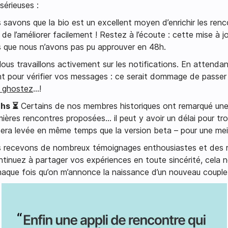
érieuses :
savons que la bio est un excellent moyen d’enrichir les renco
 de l’améliorer facilement ! Restez à l’écoute : cette mise à 
ts que nous n’avons pas pu approuver en 48h.
us travaillons activement sur les notifications. En attendan
 pour vérifier vos messages : ce serait dommage de passer à
s ghostez
…!
chs ⏳
Certains de nos membres historiques ont remarqué une
ières rencontres proposées… il peut y avoir un délai pour trou
era levée en même temps que la version beta – pour une meill
recevons de nombreux témoignages enthousiastes et des r
inuez à partager vos expériences en toute sincérité, cela 
aque fois qu’on m’annonce la naissance d’un nouveau couple