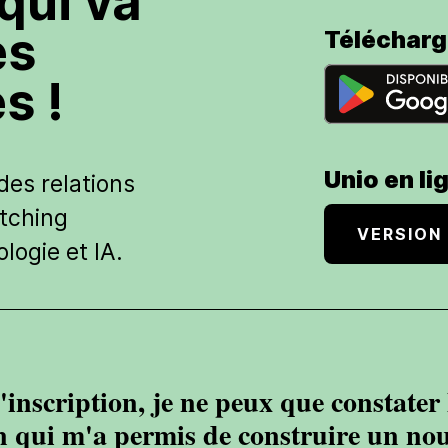
qui va
es
Télécharg
s !
Unio en li
des relations
tching
VERSION
ologie et IA.
'inscription, je ne peux que constater l
on qui m'a permis de construire un no