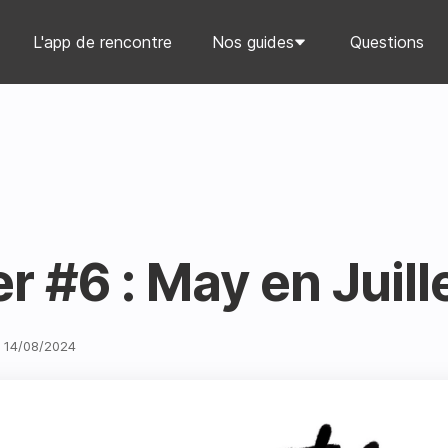
L'app de rencontre
Nos guides
Questions
r #6 : May en Juill
14
/
08
/
2024