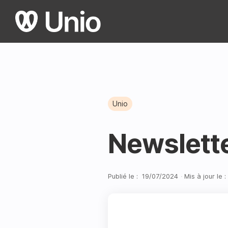
Unio
Newslette
Publié le :
19
/
07
/
2024
·
Mis à jour le :