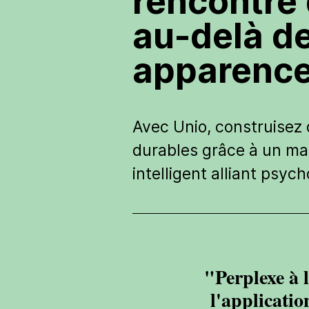
rencontre 
au-delà d
apparence
Avec Unio, construisez 
durables grâce à un ma
intelligent alliant psych
ouple ,
"Perplexe à l
ous :)
l'applicati