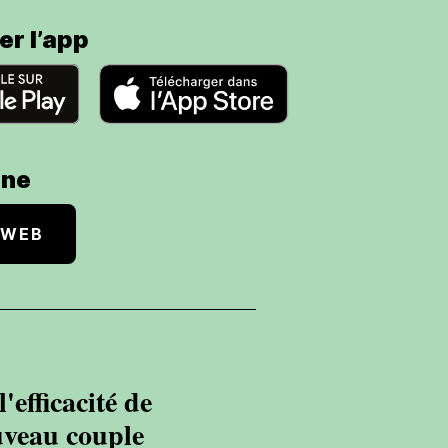
er l’app
gne
 WEB
"Je tr
'efficacité de
marcher
uveau couple
appris 