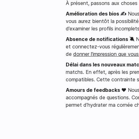
À présent, passons aux choses s
Amélioration des bios ✍️
Nous 
vous aurez bientôt la possibilité
d’examiner les profils incomple
Absence de notifications 🔕
No
et connectez-vous régulièrement
de
donner l'impression que vou
Délai dans les nouveaux mat
matchs. En effet, après les prem
compatibles. Cette contrainte s
Amours de feedbacks ❤️
Nous 
accompagnés de questions. Cont
permet d’hydrater ma cornée ch