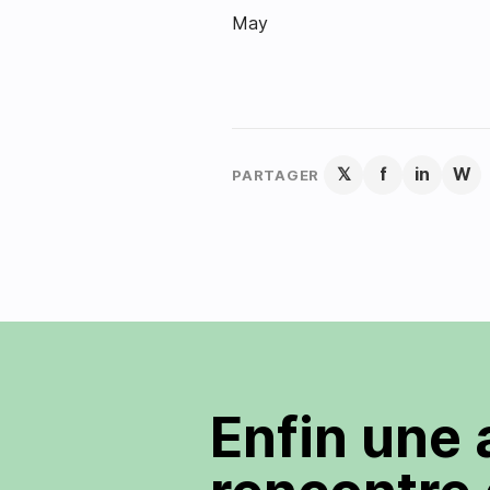
May
𝕏
f
in
W
PARTAGER
Enfin une