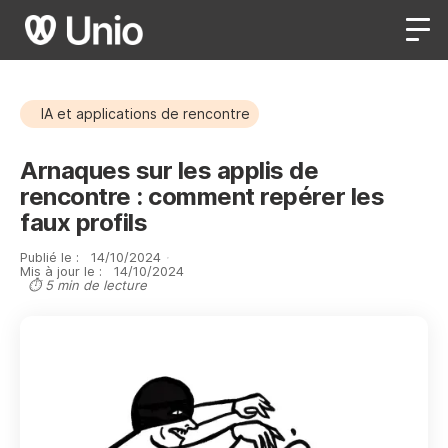
IA et applications de rencontre
Arnaques sur les applis de
rencontre : comment repérer les
faux profils
Publié le :
14
/
10
/
2024
·
Mis à jour le :
14
/
10
/
2024
⏱ 5 min de lecture