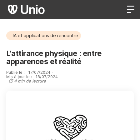
IA et applications de rencontre
L'attirance physique : entre
apparences et réalité
Publié le :
17
/
07
/
2024
·
Mis à jour le :
18
/
07
/
2024
⏱ 4 min de lecture