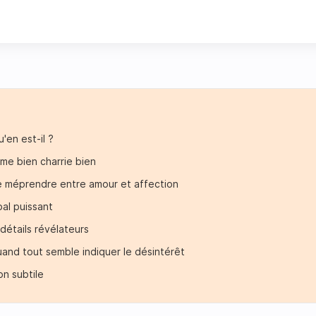
'en est-il ?
ime bien charrie bien
e méprendre entre amour et affection
bal puissant
étails révélateurs
uand tout semble indiquer le désintérêt
on subtile