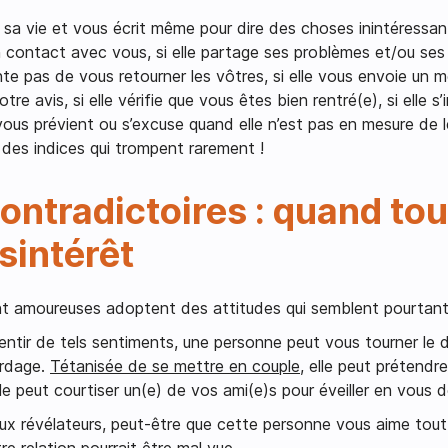
sa vie et vous écrit même pour dire des choses inintéressant
 contact avec vous, si elle partage ses problèmes et/ou ses
te pas de vous retourner les vôtres, si elle vous envoie un 
votre avis, si elle vérifie que vous êtes bien rentré(e), si elle
 vous prévient ou s’excuse quand elle n’est pas en mesure de l
t des indices qui trompent rarement !
ontradictoires : quand to
sintérêt
 amoureuses adoptent des attitudes qui semblent pourtant p
entir de tels sentiments, une personne peut vous tourner le 
ordage.
Tétanisée de se mettre en couple
, elle peut prétendr
e peut courtiser un(e) de vos ami(e)s pour éveiller en vous de
aux révélateurs, peut-être que cette personne vous aime tou
e relation pourrait être mal vue.