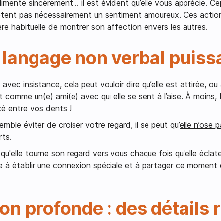
imente sincèrement… il est évident qu’elle vous apprécie. Ce
lètent pas nécessairement un sentiment amoureux. Ces actio
e habituelle de montrer son affection envers les autres.
n langage non verbal puiss
ec insistance, cela peut vouloir dire qu’elle est attirée, ou 
t comme un(e) ami(e) avec qui elle se sent à l’aise. À moins, b
cé entre vos dents !
emble éviter de croiser votre regard, il se peut qu’
elle n’ose 
rts.
u'elle tourne son regard vers vous chaque fois qu'elle éclate d
he à établir une connexion spéciale et à partager ce moment 
 profonde : des détails 