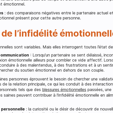
t émotionnel.
es
: des comparaisons négatives entre le partenaire actuel 
motionnel présent pour cette autre personne.
de l’infidélité émotionnell
nnelles sont variables. Mais elles interrogent toutes l’état de
 communication
: Lorsqu'un partenaire se sent délaissé, incom
xion émotionnelle ailleurs pour combler ce vide affectif. Lo
 conduire à des malentendus, à des frustrations et à un sentim
 chercher du soutien émotionnel en dehors de son couple.
aines personnes éprouvent le besoin de chercher une validatio
s de la relation principale, ce qui les conduit à des interacti
ersonnels tels que des
blessures émotionnelles
passées, une 
tes saines peuvent contribuer à l'infidélité émotionnelle en al
n personnelle
: la curiosité ou le désir de découvrir de nouve