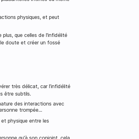
eractions physiques, et peut
us, que celles de l'infidélité
 le doute et créer un fossé
er très délicat, car l’infidélité
s être subtils.
ature des interactions avec
a personne trompée…
e et physique entre les
ersonne qu'à son conjoint, cela