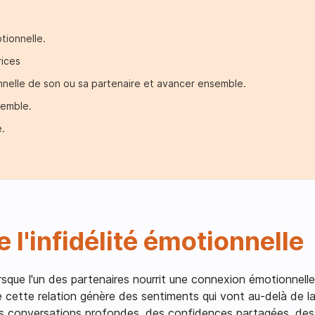
otionnelle.
ices
onnelle de son ou sa partenaire et avancer ensemble.
semble.
e.
 l'infidélité émotionnelle
 lorsque l'un des partenaires nourrit une connexion émotionnel
 cette relation génère des sentiments qui vont au-delà de l
es conversations profondes, des confidences partagées, des