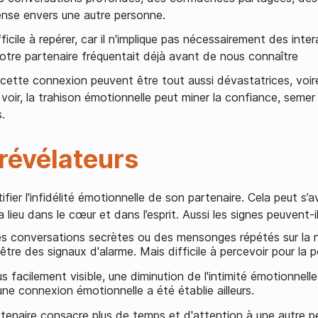
ense envers une autre personne.
fficile à repérer, car il n'implique pas nécessairement des int
otre partenaire fréquentait déjà avant de nous connaître
tte connexion peuvent être tout aussi dévastatrices, voire pl
voir, la trahison émotionnelle peut miner la confiance, semer
.
révélateurs
r l'infidélité émotionnelle de son partenaire. Cela peut s’avér
a lieu dans le cœur et dans l’esprit. Aussi les signes peuvent-il
s conversations secrètes ou des mensonges répétés sur la n
tre des signaux d'alarme. Mais difficile à percevoir pour l
us facilement visible, une diminution de l'intimité émotionnell
une connexion émotionnelle a été établie ailleurs.
rtenaire consacre plus de temps et d'attention à une autre p