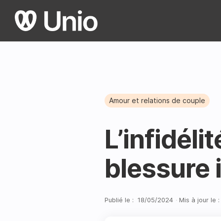
Amour et relations de couple
L’infidéli
blessure i
Publié le :
18
/
05
/
2024
·
Mis à jour le :