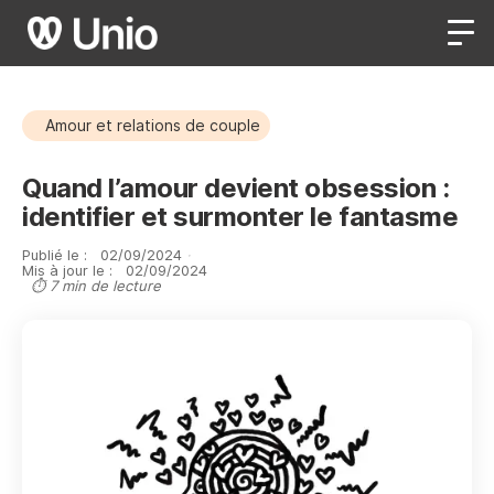
Amour et relations de couple
Quand l’amour devient obsession :
identifier et surmonter le fantasme
Publié le :
02
/
09
/
2024
·
Mis à jour le :
02
/
09
/
2024
⏱ 7 min de lecture