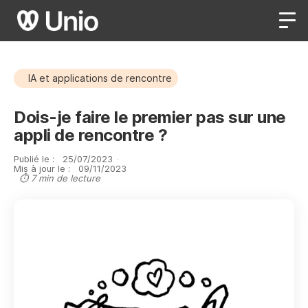
IA et applications de rencontre
Dois-je faire le premier pas sur une
appli de rencontre ?
Publié le :
25
/
07
/
2023
·
Mis à jour le :
09
/
11
/
2023
⏱ 7 min de lecture