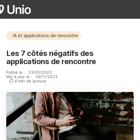
IA et applications de rencontre
Les 7 côtés négatifs des
applications de rencontre
Publié le :
23
/
05
/
2023
·
Mis à jour le :
09
/
11
/
2023
⏱ 4 min de lecture