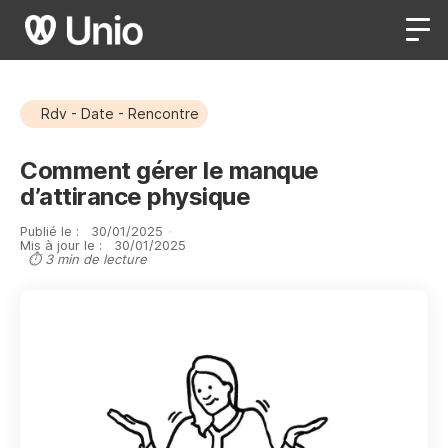
Rdv - Date - Rencontre
Comment gérer le manque
d’attirance physique
Publié le :
30
/
01
/
2025
·
Mis à jour le :
30
/
01
/
2025
⏱ 3 min de lecture