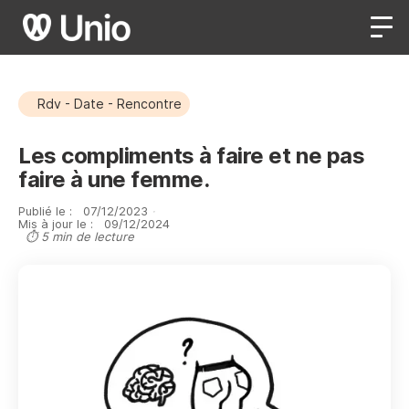
Rdv - Date - Rencontre
Les compliments à faire et ne pas
faire à une femme.
Publié le :
07
/
12
/
2023
·
Mis à jour le :
09
/
12
/
2024
⏱ 5 min de lecture