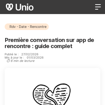
Rdv - Date - Rencontre
Première conversation sur app de
rencontre : guide complet
Publié le :
27
/
02
/
2026
·
Mis à jour le :
01
/
03
/
2026
⏱ 6 min de lecture