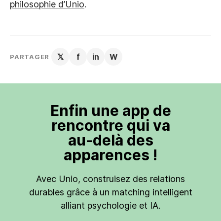
philosophie d’Unio
.
𝕏
f
in
W
PARTAGER
Enfin une app de
rencontre qui va
au-delà des
apparences !
Avec Unio, construisez des relations
durables grâce à un matching intelligent
alliant psychologie et IA.